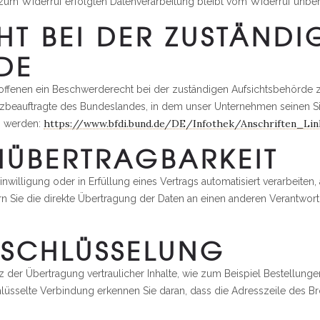
s zum Widerruf erfolgten Datenverarbeitung bleibt vom Widerruf unber
T BEI DER ZUSTÄNDI
DE
roffenen ein Beschwerderecht bei der zuständigen Aufsichtsbehörde 
zbeauftragte des Bundeslandes, in dem unser Unternehmen seinen Sit
https://www.bfdi.bund.de/DE/Infothek/Anschriften_Lin
n werden:
NÜBERTRAGBARKEIT
inwilligung oder in Erfüllung eines Vertrags automatisiert verarbeiten,
Sie die direkte Übertragung der Daten an einen anderen Verantwortli
ERSCHLÜSSELUNG
der Übertragung vertraulicher Inhalte, wie zum Beispiel Bestellungen
üsselte Verbindung erkennen Sie daran, dass die Adresszeile des Bro