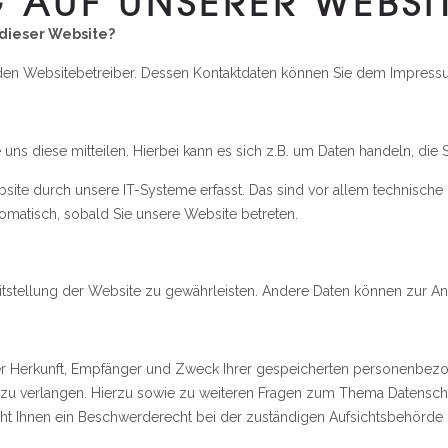
 AUF UNSERER WEBSI
 dieser Website?
h den Websitebetreiber. Dessen Kontaktdaten können Sie dem Impres
ns diese mitteilen. Hierbei kann es sich z.B. um Daten handeln, die S
e durch unsere IT-Systeme erfasst. Das sind vor allem technische D
utomatisch, sobald Sie unsere Website betreten.
reitstellung der Website zu gewährleisten. Andere Daten können zur A
über Herkunft, Empfänger und Zweck Ihrer gespeicherten personenbezo
 zu verlangen. Hierzu sowie zu weiteren Fragen zum Thema Datenschu
t Ihnen ein Beschwerderecht bei der zuständigen Aufsichtsbehörde 