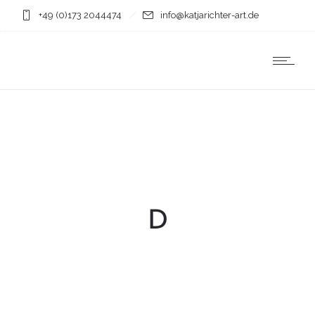
+49 (0)173 2044474
info@katjarichter-art.de
D