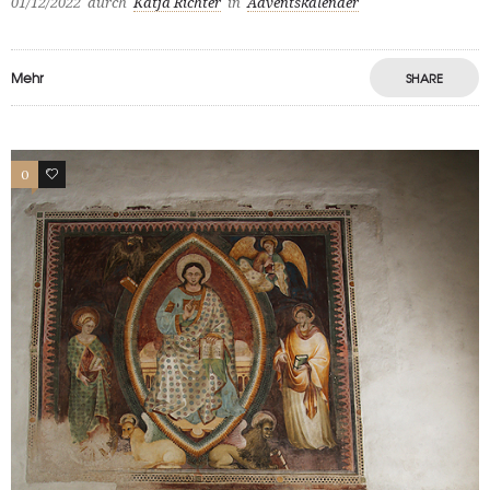
01/12/2022
durch
Katja Richter
in
Adventskalender
Mehr
SHARE
0
0