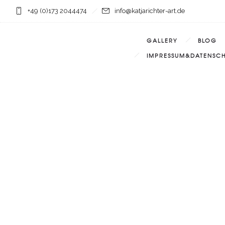
+49 (0)173 2044474
info@katjarichter-art.de
GALLERY
BLOG
IMPRESSUM&DATENSCH