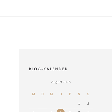
BLOG-KALENDER
August 2026
M
D
M
D
F
S
S
1
2