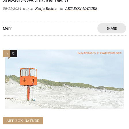
STRAND-WACHTURM NR. 5
06/11/2024
durch
Katja Richter
in
ART-BOX-NATURE
Mehr
SHARE
0
0
ART-BOX-NATURE