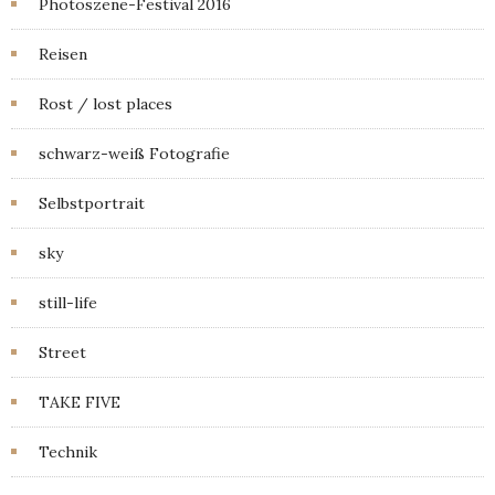
Photoszene-Festival 2016
Reisen
Rost / lost places
schwarz-weiß Fotografie
Selbstportrait
sky
still-life
Street
TAKE FIVE
Technik