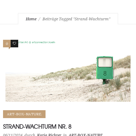
Home
Beiträge Tagged "Strand-Wachturm"
0
1
ART-BOX-NATURE
STRAND-WACHTURM NR. 8
06/11/2024
durch
Katja Richter
in
ART-BOX-NATURE