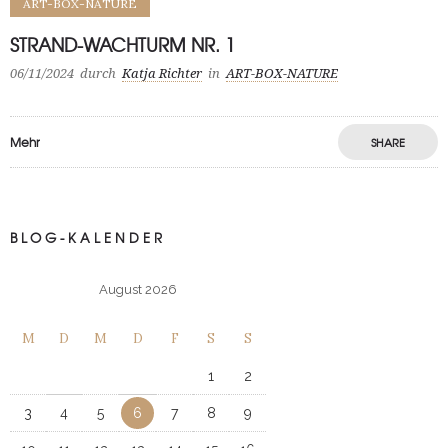
ART-BOX-NATURE
STRAND-WACHTURM NR. 1
06/11/2024
durch
Katja Richter
in
ART-BOX-NATURE
Mehr
SHARE
BLOG-KALENDER
August 2026
M
D
M
D
F
S
S
1
2
3
4
5
6
7
8
9